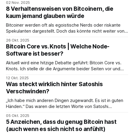
02 Nov. 2025
8 Verhaltensweisen von Bitcoinern, die
kaum jemand glauben würde
Bitcoiner werden oft als egoistische Nerds oder riskante
Spekulanten dargestellt. Doch das könnte nicht weiter von
der Realität entfernt sein. Hier erfährst du, wie sich Bitcoiner
26 Okt. 2025
wirklich verhalten. Es ist anders, als du denkst.
Bitcoin Core vs. Knots | Welche Node-
Software ist besser?
Aktuell wird eine hitzige Debatte geführt: Bitcoin Core vs.
Knots. Ich stelle dir die Argumente beider Seiten vor und
zeige, welche Node-Software besser ist.
12 Okt. 2025
Was steckt wirklich hinter Satoshis
Verschwinden?
„Ich habe mich anderen Dingen zugewandt. Es ist in guten
Händen.“ Das waren die letzten Worte von Satoshi
Nakamoto, dem Schöpfer von Bitcoin. Doch welche
05 Okt. 2025
Botschaft verbirgt sich dahinter?
5 Anzeichen, dass du genug Bitcoin hast
(auch wenn es sich nicht so anfühlt)