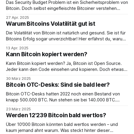
Das Security Budget Problem ist ein Sicherheitsproblem von
Bitcoin. Doch selbst eingefleischte Bitcoiner verstehen
diese Gefahr nicht vollständig. Hier erkläre ich sie dir. – Kurz.
27 Apr. 2025
Sachlich. Verständlich.
Warum Bitcoins Volatilität gut ist
Die Volatilität von Bitcoin ist natürlich und gesund. Sie ist für
Bitcoins Erfolg sogar unverzichtbar! Hier erfährst du, warum.
– Kurz. Sachlich. Verständlich.
13 Apr. 2025
Kann Bitcoin kopiert werden?
Kann Bitcoin kopiert werden? Ja, Bitcoin ist Open Source.
Jeder kann den Code einsehen und kopieren. Doch etwas
kann nicht kopiert werden: Sein wahrer Wert – das
30 März 2025
Netzwerk.
Bitcoin OTC-Desks: Sind sie bald leer?
Bitcoin OTC-Desks hatten 2022 noch einen Bestand von
knapp 500.000 BTC. Nun stehen sie bei 140.000 BTC.
Werden sie bald leer sein und die nächste Preisrallye
23 März 2025
einläuten?
Werden 12'239 Bitcoin bald wertlos?
Über 10’000 Bitcoin könnten bald wertlos werden – und
kaum jemand ahnt warum. Was steckt hinter dieser