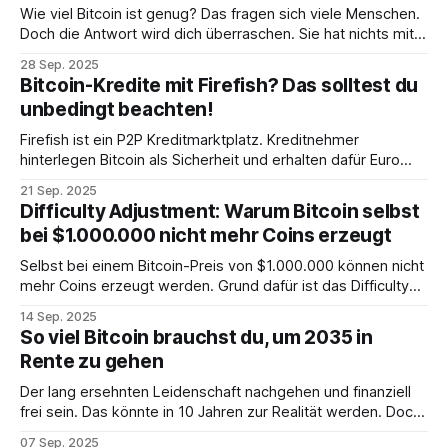
Wie viel Bitcoin ist genug? Das fragen sich viele Menschen.
Doch die Antwort wird dich überraschen. Sie hat nichts mit
einer konkreten Zahl zu tun...
28 Sep. 2025
Bitcoin-Kredite mit Firefish? Das solltest du
unbedingt beachten!
Firefish ist ein P2P Kreditmarktplatz. Kreditnehmer
hinterlegen Bitcoin als Sicherheit und erhalten dafür Euro
oder Franken. Kreditgeber profitieren von einem Zins. Ich
21 Sep. 2025
habe die Plattform umfassend getestet. Hier findest du eine
Difficulty Adjustment: Warum Bitcoin selbst
einfache Anleitung sowie mein ehrliches Review.
bei $1.000.000 nicht mehr Coins erzeugt
Selbst bei einem Bitcoin-Preis von $1.000.000 können nicht
mehr Coins erzeugt werden. Grund dafür ist das Difficulty
Adjustment. Ein Mechanismus, der genialer nicht sein
14 Sep. 2025
könnte.
So viel Bitcoin brauchst du, um 2035 in
Rente zu gehen
Der lang ersehnten Leidenschaft nachgehen und finanziell
frei sein. Das könnte in 10 Jahren zur Realität werden. Doch
wie viel Bitcoin braucht es dafür?
07 Sep. 2025