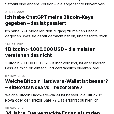
Satoshi eine andere Version – die sogenannte November-
2008-Version. Sie hatte eine andere Blockzeit, eine andere
21 Dez. 2025
Belohnung und ein anderes Limit.
Ich habe ChatGPT meine Bitcoin-Keys
gegeben – das ist passiert
Ich habe 5 KI-Modellen den Zugang zu meinen Bitcoin
gegeben. Was sie damit gemacht haben, überraschte mich.
14 Dez. 2025
1 Bitcoin > 1.000.000 USD – die meisten
verstehen das nicht
1 Bitcoin > 1.000.000 USD? Klingt verrückt, ist aber logisch.
Lass es mich dir einfach und verständlich erklären. Viel
Spass!
07 Dez. 2025
Welche Bitcoin Hardware-Wallet ist besser?
– BitBox02 Nova vs. Trezor Safe 7
Welche Bitcoin Hardware-Wallet ist besser: die BitBox02
Nova oder der Trezor Safe 7? Das erfährst du hier! Ich
vergleiche die beiden Geräte und teile meine persönliche
30 Nov. 2025
Meinung.
34 Jahre: Das verrückte Endspiel um den