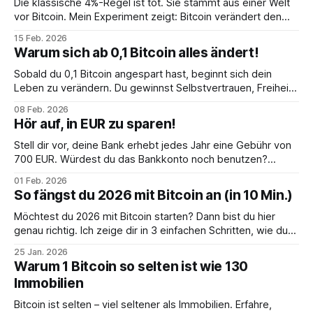
Die klassische 4%-Regel ist tot. Sie stammt aus einer Welt
vor Bitcoin. Mein Experiment zeigt: Bitcoin verändert den
Ruhestand und ermöglicht deutlich höhere Entnahmeraten.
15 Feb. 2026
Warum sich ab 0,1 Bitcoin alles ändert!
Sobald du 0,1 Bitcoin angespart hast, beginnt sich dein
Leben zu verändern. Du gewinnst Selbstvertrauen, Freiheit
und eine innere Ruhe, die dir niemand nehmen kann.
08 Feb. 2026
Hör auf, in EUR zu sparen!
Stell dir vor, deine Bank erhebt jedes Jahr eine Gebühr von
700 EUR. Würdest du das Bankkonto noch benutzen?
Warum sparst du dann noch in Euro?
01 Feb. 2026
So fängst du 2026 mit Bitcoin an (in 10 Min.)
Möchtest du 2026 mit Bitcoin starten? Dann bist du hier
genau richtig. Ich zeige dir in 3 einfachen Schritten, wie du
Bitcoin kaufst und sicher aufbewahrst.
25 Jan. 2026
Warum 1 Bitcoin so selten ist wie 130
Immobilien
Bitcoin ist selten – viel seltener als Immobilien. Erfahre,