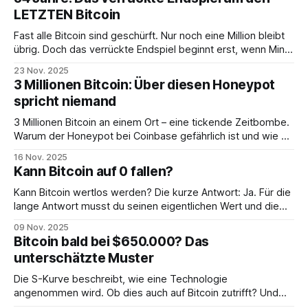
LETZTEN Bitcoin
Fast alle Bitcoin sind geschürft. Nur noch eine Million bleibt
übrig. Doch das verrückte Endspiel beginnt erst, wenn Miner
um den letzten Bitcoin kämpfen...
23 Nov. 2025
3 Millionen Bitcoin: Über diesen Honeypot
spricht niemand
3 Millionen Bitcoin an einem Ort – eine tickende Zeitbombe.
Warum der Honeypot bei Coinbase gefährlich ist und wie du
dein Vermögen wirklich schützt.
16 Nov. 2025
Kann Bitcoin auf 0 fallen?
Kann Bitcoin wertlos werden? Die kurze Antwort: Ja. Für die
lange Antwort musst du seinen eigentlichen Wert und die
Gesetze des Marktes verstehen.
09 Nov. 2025
Bitcoin bald bei $650.000? Das
unterschätzte Muster
Die S-Kurve beschreibt, wie eine Technologie
angenommen wird. Ob dies auch auf Bitcoin zutrifft? Und
was hat es mit den ominösen $650.000 auf sich?