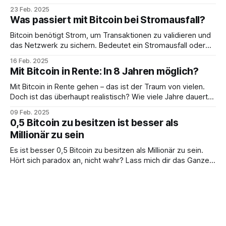
brisanten Entwicklung?
23 Feb. 2025
Was passiert mit Bitcoin bei Stromausfall?
Bitcoin benötigt Strom, um Transaktionen zu validieren und
das Netzwerk zu sichern. Bedeutet ein Stromausfall oder
ein Blackout also das Ende für Bitcoin?
16 Feb. 2025
Mit Bitcoin in Rente: In 8 Jahren möglich?
Mit Bitcoin in Rente gehen – das ist der Traum von vielen.
Doch ist das überhaupt realistisch? Wie viele Jahre dauert
es?
09 Feb. 2025
0,5 Bitcoin zu besitzen ist besser als
Millionär zu sein
Es ist besser 0,5 Bitcoin zu besitzen als Millionär zu sein.
Hört sich paradox an, nicht wahr? Lass mich dir das Ganze
erklären.
02 Feb. 2025
Solo Mining Bitcoin (Deutsch): Wie stehen
die Chancen?
Solo Mining (Deutsch): Wie hoch ist die Wahrscheinlichkeit,
einen gültigen Bitcoin-Block mit einem Nerdminer zu finden?