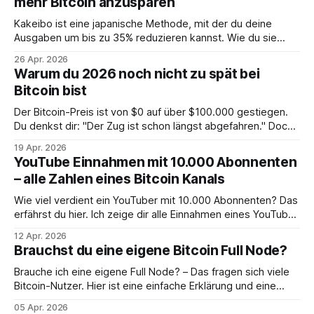
mehr Bitcoin anzusparen
Kakeibo ist eine japanische Methode, mit der du deine
Ausgaben um bis zu 35% reduzieren kannst. Wie du sie
anwendest und dadurch mehr Bitcoin sparst, erfährst du
26 Apr. 2026
hier.
Warum du 2026 noch nicht zu spät bei
Bitcoin bist
Der Bitcoin-Preis ist von $0 auf über $100.000 gestiegen.
Du denkst dir: "Der Zug ist schon längst abgefahren." Doch
hier zeige ich dir, warum du noch nicht zu spät bist.
19 Apr. 2026
YouTube Einnahmen mit 10.000 Abonnenten
– alle Zahlen eines Bitcoin Kanals
Wie viel verdient ein YouTuber mit 10.000 Abonnenten? Das
erfährst du hier. Ich zeige dir alle Einnahmen eines YouTube
Kanals im Bereich Bitcoin.
12 Apr. 2026
Brauchst du eine eigene Bitcoin Full Node?
Brauche ich eine eigene Full Node? – Das fragen sich viele
Bitcoin-Nutzer. Hier ist eine einfache Erklärung und eine
klare Entscheidungshilfe.
05 Apr. 2026