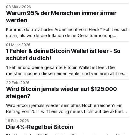
zufriedener. Mit Bitcoin wird diese Haltung sogar zur
08 März 2026
überlebenswichtigen Strategie.
Warum 95% der Menschen immer ärmer
werden
Kommst du trotz harter Arbeit nicht vom Fleck? Fühlt es sich
so an, als würde die Inflation deine Gehaltserhöhung
auffressen? Schuld daran ist das magische Dreieck der
01 März 2026
Geldentstehung. Erfahre, was es ist und wie du daraus
1 Fehler & deine Bitcoin Wallet ist leer - So
ausbrichst.
schützt du dich!
1 Fehler und deine gesamte Bitcoin Wallet ist leer. Die
meisten machen diesen einen Fehler und verlieren all ihre
Bitcoin. So schützt du dich!
22 Feb. 2026
Wird Bitcoin jemals wieder auf $125.000
steigen?
Wird Bitcoin jemals wieder sein altes Hoch erreichen? Ein
Beitrag von 2011 wirft ein völlig neues Licht auf die aktuelle
Lage. Ist die Geschichte am Ende oder fängt sie gerade
18 Feb. 2026
erst an?
Die 4%-Regel bei Bitcoin