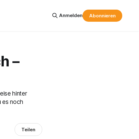
Anmelden
Abonnieren
h –
eise hinter
u es noch
Teilen