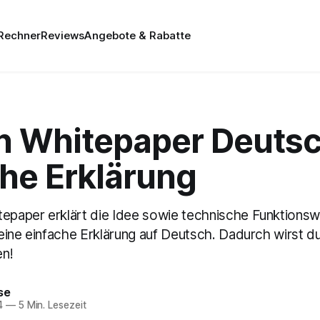
 Rechner
Reviews
Angebote & Rabatte
in Whitepaper Deutsc
che Erklärung
tepaper erklärt die Idee sowie technische Funktionsw
t eine einfache Erklärung auf Deutsch. Dadurch wirst d
en!
se
4
—
5 Min. Lesezeit