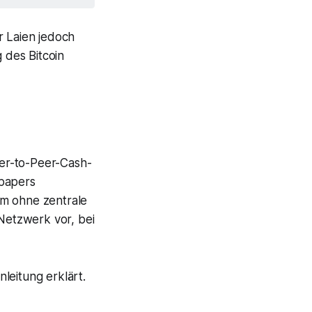
r Laien jedoch
 des Bitcoin
eer-to-Peer-Cash-
epapers
em ohne zentrale
 Netzwerk vor, bei
leitung erklärt.