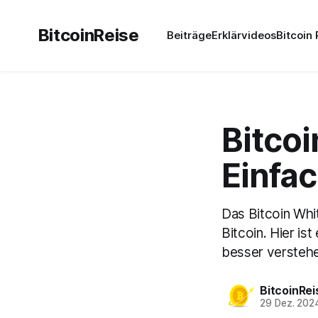
BitcoinReise
Beiträge
Erklärvideos
Bitcoin
Bitco
Einfa
Das Bitcoin Whi
Bitcoin. Hier is
besser versteh
BitcoinRei
29 Dez. 202