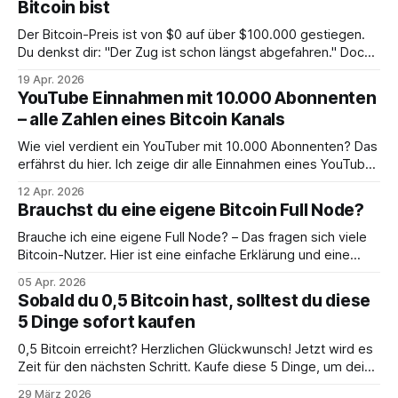
Bitcoin bist
Der Bitcoin-Preis ist von $0 auf über $100.000 gestiegen.
Du denkst dir: "Der Zug ist schon längst abgefahren." Doch
hier zeige ich dir, warum du noch nicht zu spät bist.
19 Apr. 2026
YouTube Einnahmen mit 10.000 Abonnenten
– alle Zahlen eines Bitcoin Kanals
Wie viel verdient ein YouTuber mit 10.000 Abonnenten? Das
erfährst du hier. Ich zeige dir alle Einnahmen eines YouTube
Kanals im Bereich Bitcoin.
12 Apr. 2026
Brauchst du eine eigene Bitcoin Full Node?
Brauche ich eine eigene Full Node? – Das fragen sich viele
Bitcoin-Nutzer. Hier ist eine einfache Erklärung und eine
klare Entscheidungshilfe.
05 Apr. 2026
Sobald du 0,5 Bitcoin hast, solltest du diese
5 Dinge sofort kaufen
0,5 Bitcoin erreicht? Herzlichen Glückwunsch! Jetzt wird es
Zeit für den nächsten Schritt. Kaufe diese 5 Dinge, um dein
Leben massiv aufzuwerten.
29 März 2026