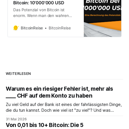
Bitcoin: 10′000′000 USD
Das Potenzial von Bitcoin ist
enorm. Wenn man den wahren
Markt kennt - in dem sich Bitcoin
befindet - ist es bei 10′000′000
BitcoinReise
BitcoinReise
USD. Hört sich unglaubwürdig an?
Lass uns das Ganze erklären…
WEITERLESEN
Warum es ein riesiger Fehler ist, mehr als
____ CHF auf dem Konto zu haben
Zu viel Geld auf der Bank ist eines der fahrlässigsten Dinge,
die du tun kannst. Doch wie viel ist "zu viel"? Und was
solltest du stattdessen tun?
31 Mai 2026
Von 0,01 bis 10+ Bitcoin: Die 5